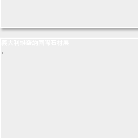
義大利維羅納國際石材展
+