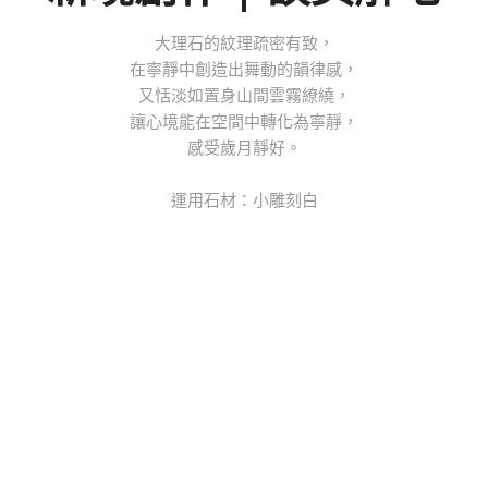
大理石的紋理疏密有致，
在寧靜中創造出舞動的韻律感，
又恬淡如置身山間雲霧繚繞，
讓心境能在空間中轉化為寧靜，
感受歲月靜好。
運用石材：小雕刻白