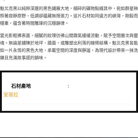
魁北克黑以純粹深邃的黑色鋪展大地，細碎的礦物點綴其中，宛如群星映
照著寂靜原野，低調卻蘊藏無限張力。這片石材如同遠方的峽灣，剛毅而
穩重，蘊含著時間雕琢的沉穩韻律。
當光影輕拂表面，細膩的紋理彷彿山間霧氣緩緩流動，賦予空間層次與靈
魂。無論是鋪陳於地坪、牆面，或雕塑出利落的線條結構，魁北克黑皆能
如一片永恆的黑色大地，承載空間的深度與靜謐，為現代設計帶來一抹洗
鍊且充滿故事感的韻味。
石材產地
:
安哥拉