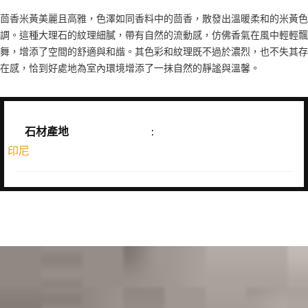
茴香米黃美麗且高雅，色澤如同香料中的茴香，散發出溫暖柔和的米黃色
調。這種大理石的紋理細膩，帶有自然的流動感，仿佛香氣在風中輕輕飄
舞，增添了空間的舒適與和諧。其色彩和紋理既不過於濃烈，也不失其存
在感，恰到好處地為室內環境增添了一抹自然的靜謐與溫馨。
石材產地
:
印尼