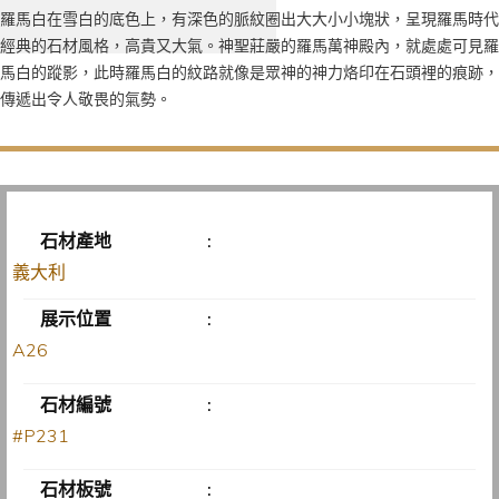
羅馬白在雪白的底色上，有深色的脈紋圈出大大小小塊狀，呈現羅馬時代
經典的石材風格，高貴又大氣。神聖莊嚴的羅馬萬神殿內，就處處可見羅
馬白的蹤影，此時羅馬白的紋路就像是眾神的神力烙印在石頭裡的痕跡，
傳遞出令人敬畏的氣勢。
石材產地
:
義大利
展示位置
:
A26
石材編號
:
#P231
石材板號
: