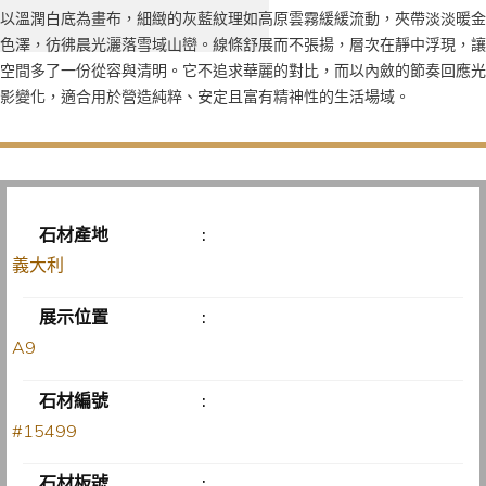
以溫潤白底為畫布，細緻的灰藍紋理如高原雲霧緩緩流動，夾帶淡淡暖金
色澤，彷彿晨光灑落雪域山巒。線條舒展而不張揚，層次在靜中浮現，讓
空間多了一份從容與清明。它不追求華麗的對比，而以內斂的節奏回應光
影變化，適合用於營造純粹、安定且富有精神性的生活場域。
石材產地
:
義大利
展示位置
:
A9
石材編號
:
#15499
石材板號
: