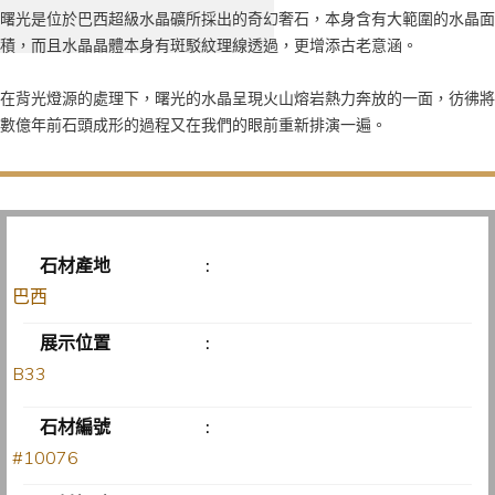
曙光是位於巴西超級水晶礦所採出的奇幻奢石，本身含有大範圍的水晶面
積，而且水晶晶體本身有斑駁紋理線透過，更增添古老意涵。
在背光燈源的處理下，曙光的水晶呈現火山熔岩熱力奔放的一面，彷彿將
數億年前石頭成形的過程又在我們的眼前重新排演一遍。
石材產地
:
巴西
展示位置
:
B33
石材編號
:
#10076