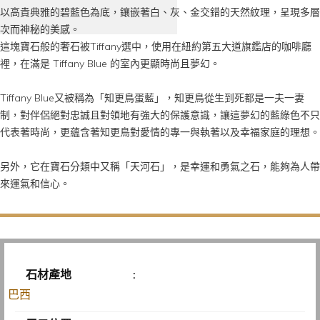
以高貴典雅的碧藍色為底，鑲嵌著白、灰、金交錯的天然紋理，呈現多層
次而神秘的美感。
這塊寶石般的奢石被Tiffany選中，使用在紐約第五大道旗鑑店的咖啡廳
裡，在滿是 Tiffany Blue 的室內更顯時尚且夢幻。
Tiffany Blue又被稱為「知更鳥蛋藍」，知更鳥從生到死都是一夫一妻
制，對伴侶絕對忠誠且對領地有強大的保護意識，讓這夢幻的藍綠色不只
代表著時尚，更蘊含著知更鳥對愛情的專一與執著以及幸福家庭的理想。
另外，它在寶石分類中又稱「天河石」，是幸運和勇氣之石，能夠為人帶
來運氣和信心。
石材產地
:
巴西