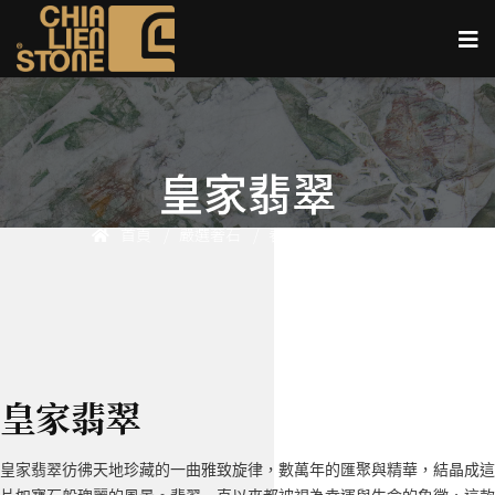
皇家翡翠
首頁
嚴選奢石
春 Spring Collection
皇家翡翠
皇家翡翠彷彿天地珍藏的一曲雅致旋律，數萬年的匯聚與精華，結晶成這