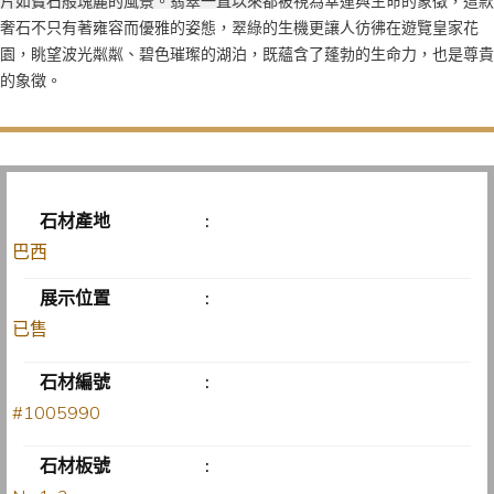
片如寶石般瑰麗的風景。翡翠一直以來都被視為幸運與生命的象徵，這款
奢石不只有著雍容而優雅的姿態，翠綠的生機更讓人彷彿在遊覽皇家花
園，眺望波光粼粼、碧色璀璨的湖泊，既蘊含了蓬勃的生命力，也是尊貴
的象徵。
石材產地
:
巴西
展示位置
:
已售
石材編號
:
#1005990
石材板號
: