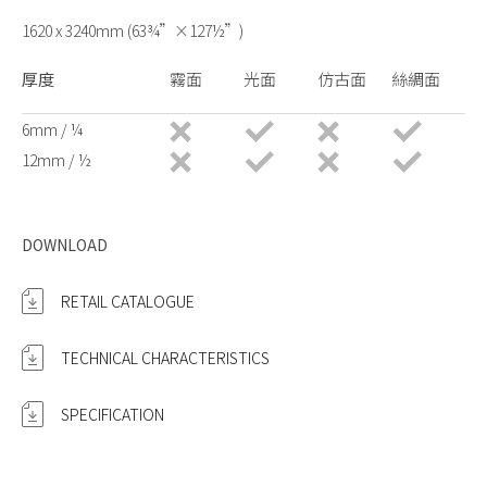
1620 x 3240mm (63¾”×127½”)
厚度
霧面
光面
仿古面
絲綢面
6mm / ¼
12mm / ½
DOWNLOAD
RETAIL CATALOGUE
TECHNICAL CHARACTERISTICS
SPECIFICATION