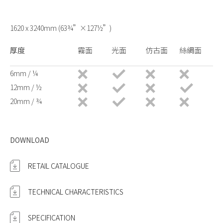
1620 x 3240mm (63¾”×127½”)
厚度
霧面
光面
仿古面
絲綢面
6mm / ¼
12mm / ½
20mm / ¾
DOWNLOAD
RETAIL CATALOGUE
TECHNICAL CHARACTERISTICS
SPECIFICATION